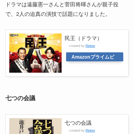
ドラマは遠藤憲一さんと菅田将暉さんが親子役
で、2人の迫真の演技で話題になりました。
民王（ドラマ）
created by
Rinker
Amazonプライムビ
デオで観る
七つの会議
七つの会議
created by
Rinker