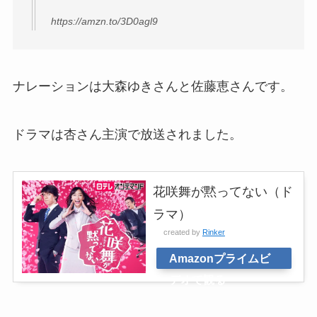
https://amzn.to/3D0agl9
ナレーションは大森ゆきさんと佐藤恵さんです。
ドラマは杏さん主演で放送されました。
花咲舞が黙ってない（ド
ラマ）
created by
Rinker
Amazonプライムビ
デオで観る