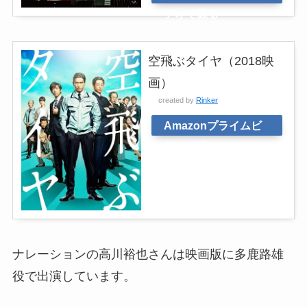
デオで観る
空飛ぶタイヤ（2018映
画）
created by
Rinker
Amazonプライムビ
デオで観る
ナレーションの高川裕也さんは映画版に多鹿路雄
役で出演しています。