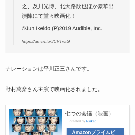
之、及川光博、北大路欣也ほか豪華出
演陣にて堂々映画化！
©Jun Ikeido (P)2019 Audible, Inc.
https://amzn.to/3CVTvaG
ナレーションは平川正三さんです。
野村萬斎さん主演で映画化されました。
七つの会議（映画）
created by
Rinker
Amazonプライムビ