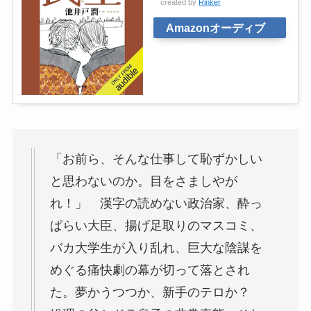
created by
Rinker
Amazonオーディブ
ルで聴く
「お前ら、そんな仕事して恥ずかしい
と思わないのか。目をさましやが
れ！」 漢字の読めない政治家、酔っ
ぱらい大臣、揚げ足取りのマスコミ、
バカ大学生が入り乱れ、巨大な陰謀を
めぐる痛快劇の幕が切って落とされ
た。夢かうつつか、新手のテロか？