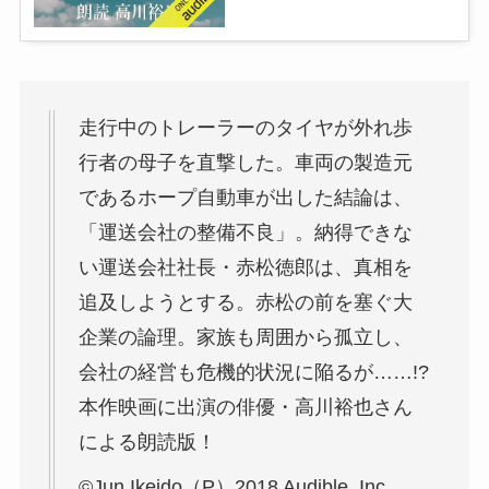
走行中のトレーラーのタイヤが外れ歩
行者の母子を直撃した。車両の製造元
であるホープ自動車が出した結論は、
「運送会社の整備不良」。納得できな
い運送会社社長・赤松徳郎は、真相を
追及しようとする。赤松の前を塞ぐ大
企業の論理。家族も周囲から孤立し、
会社の経営も危機的状況に陥るが……!?
本作映画に出演の俳優・高川裕也さん
による朗読版！
©Jun Ikeido（P）2018 Audible, Inc.