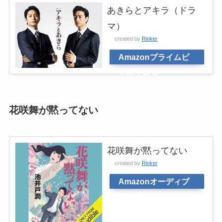
あきらとアキラ（ドラ
マ）
created by
Rinker
Amazonプライムビ
デオで観る
花咲舞が黙ってない
花咲舞が黙ってない
created by
Rinker
Amazonオーディブ
ルで聴く