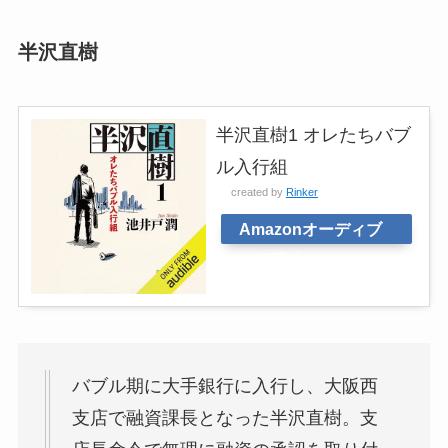
半沢直樹
半沢直樹1 オレたちバブ
ル入行組
created by
Rinker
Amazonオーディブ
ルで聴く
バブル期に大手銀行に入行し、大阪西
支店で融資課長となった半沢直樹。支