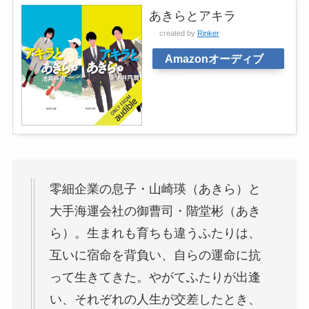
あきらとアキラ
created by
Rinker
Amazonオーディブ
ルで聴く
零細企業の息子・山崎瑛（あきら）と
大手海運会社の御曹司・階堂彬（あき
ら）。生まれも育ちも違うふたりは、
互いに宿命を背負い、自らの運命に抗
って生きてきた。やがてふたりが出逢
い、それぞれの人生が交差したとき、