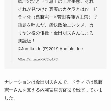
総理の父とドラ息子の非常事態。それ
ぞれが見つけた真実のカケラとは!? ド
ラマ化（遠藤憲一✕菅田将暉Ｗ主演）で
話題を呼んだ、痛快政治エンタメ。カ
リヤン役の俳優・金田明夫さんによる
朗読版！
©Jun Ikeido (P)2019 Audible, Inc.
https://amzn.to/3CQq4XO
ナレーションは金田明夫さんで、ドラマでは遠藤
憲一さんを支える内閣官房長官役で出演していま
した。