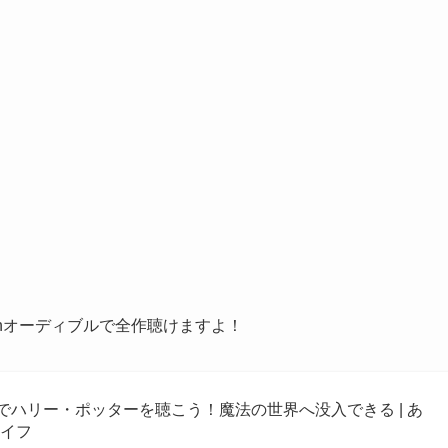
onオーディブルで全作聴けますよ！
ルでハリー・ポッターを聴こう！魔法の世界へ没入できる | あ
ライフ