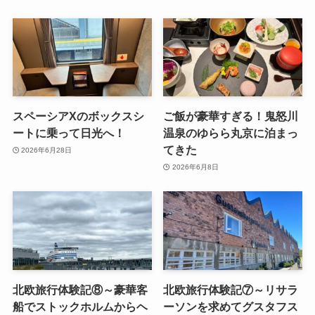
スペーシアXのボックスシ
ご飯が豪華すぎる！鬼怒川
ートに乗って日光へ！
温泉のゆらら丸京に泊まっ
てきた
2026年6月28日
2026年6月8日
北欧旅行体験記⑧～豪華客
北欧旅行体験記⑦～リサラ
船でストックホルムからヘ
ーソンを求めてグスタフス