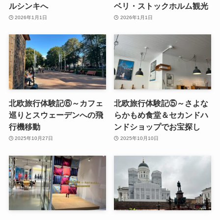
ルシンキへ
ベリ・ストックホルム観光
2026年1月1日
2026年1月1日
北欧旅行体験記⑥～カフェ
北欧旅行体験記⑤～さよな
巡りとスウェーデンへの飛
らかもめ食堂＆セカンドハ
行機移動
ンドショップでお宝探し
2025年10月27日
2025年10月10日