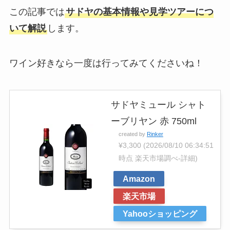
この記事では
サドヤの基本情報や見学ツアーにつ
いて解説
します。
ワイン好きなら一度は行ってみてくださいね！
サドヤミュール シャト
ーブリヤン 赤 750ml
created by
Rinker
¥3,300
(2026/08/10 06:34:51
時点 楽天市場調べ-
詳細)
Amazon
楽天市場
Yahooショッピング